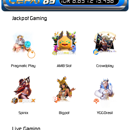
Jackpot Gaming
Pragmatic Play
AMB Slot
Crowdplay
Spinix
Bigpot
YGGDrasil
Live Gaming