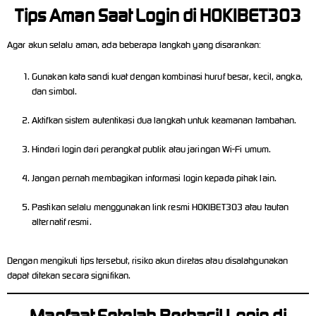
Tips Aman Saat Login di HOKIBET303
Agar akun selalu aman, ada beberapa langkah yang disarankan:
Gunakan kata sandi kuat dengan kombinasi huruf besar, kecil, angka,
dan simbol.
Aktifkan sistem autentikasi dua langkah untuk keamanan tambahan.
Hindari login dari perangkat publik atau jaringan Wi-Fi umum.
Jangan pernah membagikan informasi login kepada pihak lain.
Pastikan selalu menggunakan link resmi HOKIBET303 atau tautan
alternatif resmi.
Dengan mengikuti tips tersebut, risiko akun diretas atau disalahgunakan
dapat ditekan secara signifikan.
Manfaat Setelah Berhasil Login di