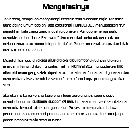
Mengatasinya
Terkadang, pengguna menghadapi kendala saat mencoba login. Masalah
yang paling umum adalah
lupa kata sandi
. HOKIBET303 menyediakan fitur
pemulihan kata sandi yang mudah digunakan. Pengguna hanya perlu
mengklik tombol “Lupa Password” dan mengikuti petunjuk yang dikirim
melalui email atau nomor telepon terdaftar. Proses ini cepat, aman, dan tidak
melibatkan pihak ketiga.
Masalah lain adalah
akses situs diblokir atau lambat
akibat pemblokiran
jaringan internet. Untuk mengatasi hal ini, HOKIBET303 menyediakan
link
alternatif resmi
yang selalu diperbarui. Link alternatif ini aman digunakan dan
memberikan akses penuh ke semua fitur platform tanpa perlu mengaktifkan
VPN.
Jika akun terkunci karena kesalahan login berulang, pengguna dapat
menghubungi tim
customer support 24 jam
. Tim akan memverifikasi data dan
membuka kembali akses dengan cepat. Proses ini memastikan bahwa
pengguna tetap aman dari percobaan akses tidak sah sekaligus menjaga
pengalaman bermain tetap nyaman.